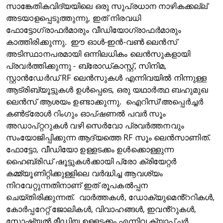
സാങ്കേതികവിദ്യയിലെ ഒരു സുപ്രധാന നാഴികക്കല്ല്
അടയാളപ്പെടുത്തുന്നു, ഇത് നിരവധി
ഫോട്ടോഗ്രാഫർമാരും വീഡിയോഗ്രാഫർമാരും
കാത്തിരിക്കുന്നു. ഈ ഓൾ-ഇൻ-വൺ ലെൻസ്
അടിസ്ഥാനപരമായി ഒന്നിലധികം ലെൻസുകളായി
പ്രവർത്തിക്കുന്നു - ബ്രോഡ്‌കാസ്റ്റ്, സിനിമ,
സ്റ്റാൻഡേർഡ് RF ലെൻസുകൾ എന്നിവയിൽ നിന്നുള്ള
ആട്രിബ്യൂട്ടുകൾ ഉൾപ്പെടെ, ഒരു യഥാർത്ഥ ബഹുമുഖ
ലെൻസ് ആശയം ഉണ്ടാക്കുന്നു. ഐറിസ്/അപ്പെർച്ചർ
കൺട്രോൾ റിംഗും ഓപ്‌ഷണൽ പവർ സൂം
അഡാപ്റ്ററുകൾ വഴി സെർവോ പ്രവർത്തനവും
സംയോജിപ്പിക്കുന്ന ആദ്യത്തെ RF സൂം ലെൻസാണിത്.
ഫോട്ടോ, വീഡിയോ ഉള്ളടക്കം ഉൾക്കൊള്ളുന്ന
ഹൈബ്രിഡ് ഷൂട്ടുകൾക്കായി പ്രോ ക്രിയേറ്റർ
കമ്മ്യൂണിറ്റിക്കുള്ളിലെ വർദ്ധിച്ച ആവശ്യം
നിറവേറ്റുന്നതിനാണ് ഇത് രൂപകൽപ്പന
ചെയ്തിരിക്കുന്നത്. വാർത്തകൾ, ഡോക്യുമെൻ്ററികൾ,
കോർപ്പറേറ്റ് ജോലികൾ, വിവാഹങ്ങൾ, ഇവൻ്റുകൾ,
സോഷ്യൽ മീഡിയ ഉള്ളടക്കം എന്നിവ ക്യാപ്‌ചർ