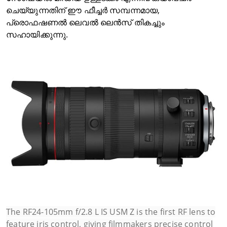
ചെയ്യുന്നതിന് ഈ ഫീച്ചർ സമ്പന്നമായ,
പ്രൊഫഷണൽ ലെവൽ ലെൻസ് തികച്ചും
സഹായിക്കുന്നു.
The RF24-105mm f/2.8 L IS USM Z is the first RF lens to
feature iris control, giving filmmakers precise control